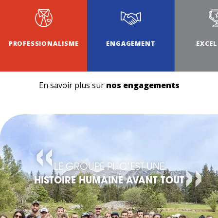
ENGAGEMENT
EXCELLENCE
CONV
En savoir plus sur
nos engagements
LE GROUPE PI, C’EST UNE
HISTOIRE HUMAINE AVANT TOUT