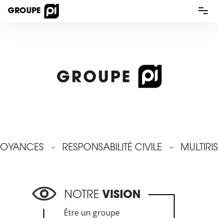
GROUPE
NOTRE GROUPE
NOS SERVICES
NOS ENGAGEMENTS
POSTULEZ
CONTACT
NCES
-
RESPONSABILITÉ CIVILE
-
MULTIRISQU
NOTRE
VISION
Être un groupe